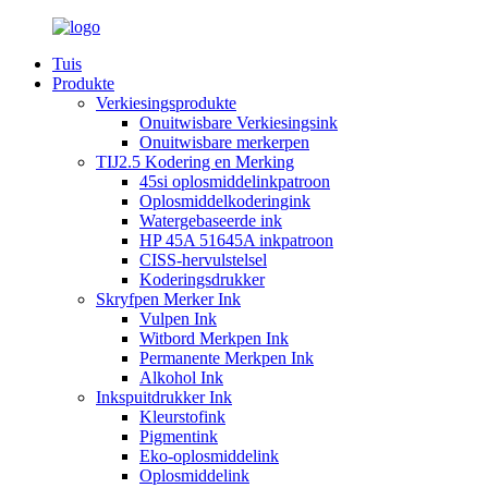
Tuis
Produkte
Verkiesingsprodukte
Onuitwisbare Verkiesingsink
Onuitwisbare merkerpen
TIJ2.5 Kodering en Merking
45si oplosmiddelinkpatroon
Oplosmiddelkoderingink
Watergebaseerde ink
HP 45A 51645A inkpatroon
CISS-hervulstelsel
Koderingsdrukker
Skryfpen Merker Ink
Vulpen Ink
Witbord Merkpen Ink
Permanente Merkpen Ink
Alkohol Ink
Inkspuitdrukker Ink
Kleurstofink
Pigmentink
Eko-oplosmiddelink
Oplosmiddelink