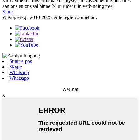
Vir navrae oor ons produkte of pryslys, los asseblief u e-posadres
aan ons en ons sal binne 24 uur met u in verbinding tree.
Stuur
© Kopiereg - 2010-2025: Alle regte voorbehou.
Stuur e-pos
Skype
Whatsapp
Whatsapp
WeChat
x