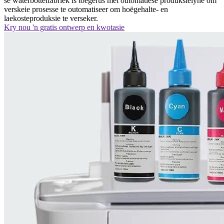
se waterbottelfabriek is toegerus met outomatiese produksielyne om
verskeie prosesse te outomatiseer om hoëgehalte- en
laekosteproduksie te verseker.
Kry nou 'n gratis ontwerp en kwotasie