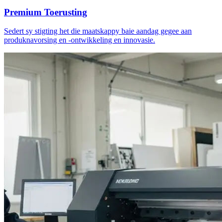
Premium Toerusting
Sedert sy stigting het die maatskappy baie aandag gegee aan
produknavorsing en -ontwikkeling en innovasie.