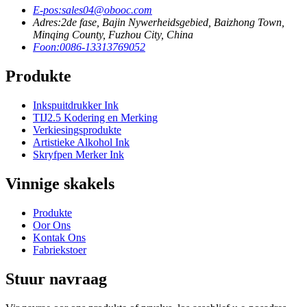
E-pos:
sales04@obooc.com
Adres:
2de fase, Bajin Nywerheidsgebied, Baizhong Town,
Minqing County, Fuzhou City, China
Foon:
0086-13313769052
Produkte
Inkspuitdrukker Ink
TIJ2.5 Kodering en Merking
Verkiesingsprodukte
Artistieke Alkohol Ink
Skryfpen Merker Ink
Vinnige skakels
Produkte
Oor Ons
Kontak Ons
Fabriekstoer
Stuur navraag