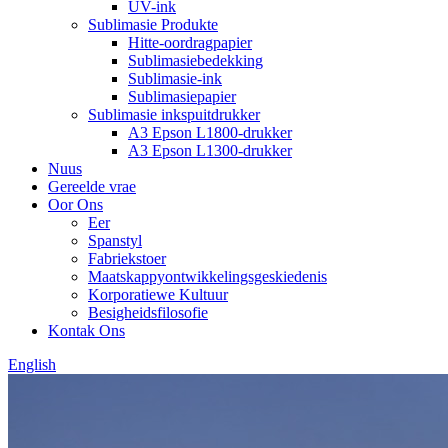
UV-ink
Sublimasie Produkte
Hitte-oordragpapier
Sublimasiebedekking
Sublimasie-ink
Sublimasiepapier
Sublimasie inkspuitdrukker
A3 Epson L1800-drukker
A3 Epson L1300-drukker
Nuus
Gereelde vrae
Oor Ons
Eer
Spanstyl
Fabriekstoer
Maatskappyontwikkelingsgeskiedenis
Korporatiewe Kultuur
Besigheidsfilosofie
Kontak Ons
English