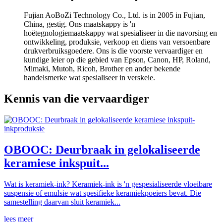
Fujian AoBoZi Technology Co., Ltd. is in 2005 in Fujian,
China, gestig. Ons maatskappy is 'n
hoëtegnologiemaatskappy wat spesialiseer in die navorsing en
ontwikkeling, produksie, verkoop en diens van versoenbare
drukverbruiksgoedere. Ons is die voorste vervaardiger en
kundige leier op die gebied van Epson, Canon, HP, Roland,
Mimaki, Mutoh, Ricoh, Brother en ander bekende
handelsmerke wat spesialiseer in verskeie.
Kennis van die vervaardiger
OBOOC: Deurbraak in gelokaliseerde
keramiese inkspuit...
Wat is keramiek-ink? Keramiek-ink is 'n gespesialiseerde vloeibare
suspensie of emulsie wat spesifieke keramiekpoeiers bevat. Die
samestelling daarvan sluit keramiek...
lees meer