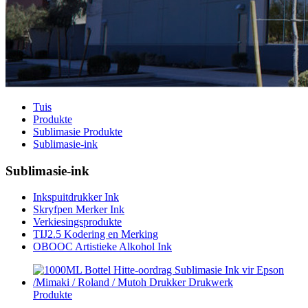
Tuis
Produkte
Sublimasie Produkte
Sublimasie-ink
Sublimasie-ink
Inkspuitdrukker Ink
Skryfpen Merker Ink
Verkiesingsprodukte
TIJ2.5 Kodering en Merking
OBOOC Artistieke Alkohol Ink
Produkte