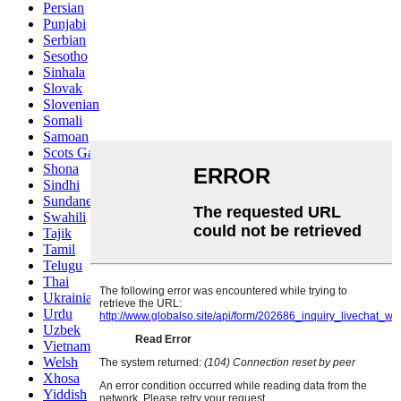
Persian
Punjabi
Serbian
Sesotho
Sinhala
Slovak
Slovenian
Somali
Samoan
Scots Gaelic
Shona
Sindhi
Sundanese
Swahili
Tajik
Tamil
Telugu
Thai
Ukrainian
Urdu
Uzbek
Vietnamese
Welsh
Xhosa
Yiddish