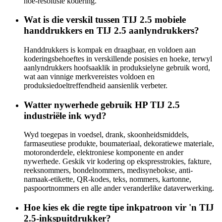
hoë-resolusie kodering.
Wat is die verskil tussen TIJ 2.5 mobiele
handdrukkers en TIJ 2.5 aanlyndrukkers?
Handdrukkers is kompak en draagbaar, en voldoen aan
koderingsbehoeftes in verskillende posisies en hoeke, terwyl
aanlyndrukkers hoofsaaklik in produksielyne gebruik word,
wat aan vinnige merkvereistes voldoen en
produksiedoeltreffendheid aansienlik verbeter.
Watter nywerhede gebruik HP TIJ 2.5
industriële ink wyd?
Wyd toegepas in voedsel, drank, skoonheidsmiddels,
farmaseutiese produkte, boumateriaal, dekoratiewe materiale,
motoronderdele, elektroniese komponente en ander
nywerhede. Geskik vir kodering op ekspresstrokies, fakture,
reeksnommers, bondelnommers, medisynebokse, anti-
namaak-etikette, QR-kodes, teks, nommers, kartonne,
paspoortnommers en alle ander veranderlike dataverwerking.
Hoe kies ek die regte tipe inkpatroon vir 'n TIJ
2.5-inkspuitdrukker?