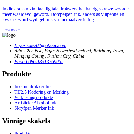
In die era van vinnige digitale drukwerk het handgeskrewe woorde
meer waardevol geword. Dompelpen-ink, anders as vulpenne en
kwaste, word wyd gebruik vir joernaalversiering...
lees meer
E-pos:
sales04@obooc.com
Adres:
2de fase, Bajin Nywerheidsgebied, Baizhong Town,
Minqing County, Fuzhou City, China
Foon:
0086-13313769052
Produkte
Inkspuitdrukker Ink
TIJ2.5 Kodering en Merking
Verkiesingsprodukte
Artistieke Alkohol Ink
Skryfpen Merker Ink
Vinnige skakels
Produkte