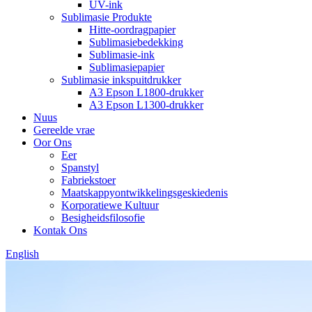
UV-ink
Sublimasie Produkte
Hitte-oordragpapier
Sublimasiebedekking
Sublimasie-ink
Sublimasiepapier
Sublimasie inkspuitdrukker
A3 Epson L1800-drukker
A3 Epson L1300-drukker
Nuus
Gereelde vrae
Oor Ons
Eer
Spanstyl
Fabriekstoer
Maatskappyontwikkelingsgeskiedenis
Korporatiewe Kultuur
Besigheidsfilosofie
Kontak Ons
English