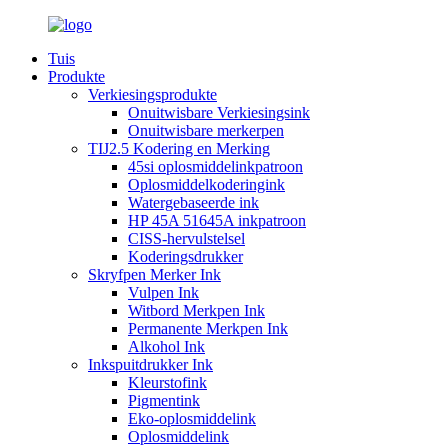
Tuis
Produkte
Verkiesingsprodukte
Onuitwisbare Verkiesingsink
Onuitwisbare merkerpen
TIJ2.5 Kodering en Merking
45si oplosmiddelinkpatroon
Oplosmiddelkoderingink
Watergebaseerde ink
HP 45A 51645A inkpatroon
CISS-hervulstelsel
Koderingsdrukker
Skryfpen Merker Ink
Vulpen Ink
Witbord Merkpen Ink
Permanente Merkpen Ink
Alkohol Ink
Inkspuitdrukker Ink
Kleurstofink
Pigmentink
Eko-oplosmiddelink
Oplosmiddelink