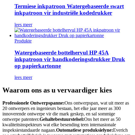
Termiese inkpatroon Watergebaseerde swart
inkpatroon vir industriële kodedrukker
lees meer
Produkte
Watergebaseerde bottelhervul HP 45A
inkpatroon vir handkoderingsdrukker Druk
op papierkartonne
lees meer
Waarom ons as u vervaardiger kies
Professionele Ontwerpspanne:
Ons ontwerpspan, wat uit meer as
20 ontwerpers en ingenieurs bestaan, het elke jaar meer as 300
innoverende ontwerpe vir die mark geskep, en sal sommige
ontwerpe patenteer.
Gehaltebestuurstelsel:
Ons het meer as 50
kwaliteitsinspekteurs wat elke besending teen internasionale
inspeksiestandaarde nagaan.
Outomatiese produksielyne:
Everich