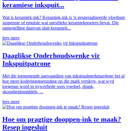
keramiese inkspuit...
Wat is keramiek-ink? Keramiek-ink is 'n gespesialiseerde vloeibare
suspensie of emulsie wat spesifieke keramiekpoeiers bevat. Die
samestelling daarvan sluit keramiek...
lees meer
Daaglikse Onderhoudswenke vir
Inkspuitpatrone
Met die toenemende aanvaarding van inkstraalmerkmasjiene het al
hoe meer koderingstoerusting op die mark verskyn, wat wyd
toegepas word in nywerhede soos voedsel, drank,
skoonheidsmiddels, ...
lees meer
Hoe om pragtige dooppen-ink te maak?
Resep ingesluit