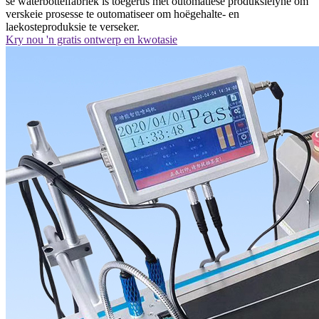
se waterbottelfabriek is toegerus met outomatiese produksielyne om
verskeie prosesse te outomatiseer om hoëgehalte- en
laekosteproduksie te verseker.
Kry nou 'n gratis ontwerp en kwotasie