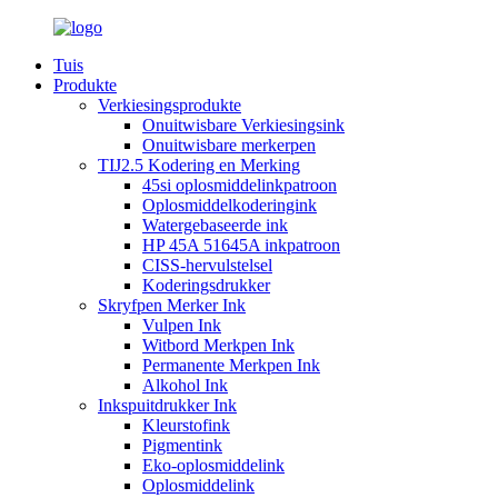
Tuis
Produkte
Verkiesingsprodukte
Onuitwisbare Verkiesingsink
Onuitwisbare merkerpen
TIJ2.5 Kodering en Merking
45si oplosmiddelinkpatroon
Oplosmiddelkoderingink
Watergebaseerde ink
HP 45A 51645A inkpatroon
CISS-hervulstelsel
Koderingsdrukker
Skryfpen Merker Ink
Vulpen Ink
Witbord Merkpen Ink
Permanente Merkpen Ink
Alkohol Ink
Inkspuitdrukker Ink
Kleurstofink
Pigmentink
Eko-oplosmiddelink
Oplosmiddelink