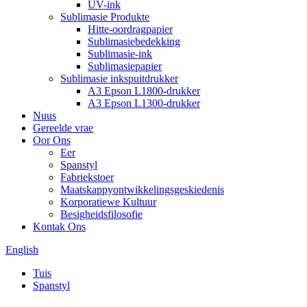
UV-ink
Sublimasie Produkte
Hitte-oordragpapier
Sublimasiebedekking
Sublimasie-ink
Sublimasiepapier
Sublimasie inkspuitdrukker
A3 Epson L1800-drukker
A3 Epson L1300-drukker
Nuus
Gereelde vrae
Oor Ons
Eer
Spanstyl
Fabriekstoer
Maatskappyontwikkelingsgeskiedenis
Korporatiewe Kultuur
Besigheidsfilosofie
Kontak Ons
English
Tuis
Spanstyl