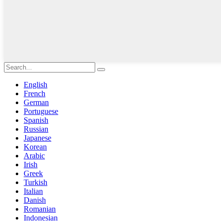
English
French
German
Portuguese
Spanish
Russian
Japanese
Korean
Arabic
Irish
Greek
Turkish
Italian
Danish
Romanian
Indonesian