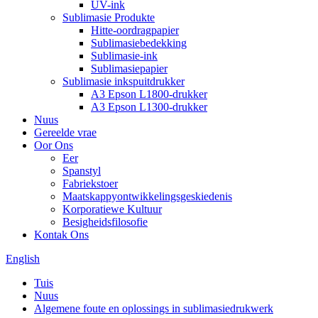
UV-ink
Sublimasie Produkte
Hitte-oordragpapier
Sublimasiebedekking
Sublimasie-ink
Sublimasiepapier
Sublimasie inkspuitdrukker
A3 Epson L1800-drukker
A3 Epson L1300-drukker
Nuus
Gereelde vrae
Oor Ons
Eer
Spanstyl
Fabriekstoer
Maatskappyontwikkelingsgeskiedenis
Korporatiewe Kultuur
Besigheidsfilosofie
Kontak Ons
English
Tuis
Nuus
Algemene foute en oplossings in sublimasiedrukwerk