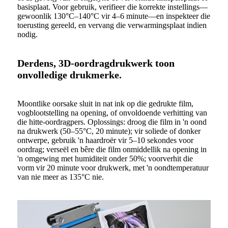
basisplaat. Voor gebruik, verifieer die korrekte instellings—
gewoonlik 130°C–140°C vir 4–6 minute—en inspekteer die
toerusting gereeld, en vervang die verwarmingsplaat indien
nodig.
Derdens, 3D-oordragdrukwerk toon
onvolledige drukmerke.
Moontlike oorsake sluit in nat ink op die gedrukte film,
vogblootstelling na opening, of onvoldoende verhitting van
die hitte-oordragpers. Oplossings: droog die film in 'n oond
na drukwerk (50–55°C, 20 minute); vir soliede of donker
ontwerpe, gebruik 'n haardroër vir 5–10 sekondes voor
oordrag; verseël en bêre die film onmiddellik na opening in
'n omgewing met humiditeit onder 50%; voorverhit die
vorm vir 20 minute voor drukwerk, met 'n oondtemperatuur
van nie meer as 135°C nie.