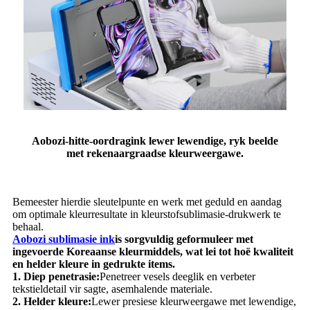
Aobozi-hitte-oordragink lewer lewendige, ryk beelde
met rekenaargraadse kleurweergawe.
Bemeester hierdie sleutelpunte en werk met geduld en aandag
om optimale kleurresultate in kleurstofsublimasie-drukwerk te
behaal.
Aobozi sublimasie ink
is sorgvuldig geformuleer met
ingevoerde Koreaanse kleurmiddels, wat lei tot hoë kwaliteit
en helder kleure in gedrukte items.
1. Diep penetrasie:
Penetreer vesels deeglik en verbeter
tekstieldetail vir sagte, asemhalende materiale.
2. Helder kleure:
Lewer presiese kleurweergawe met lewendige,