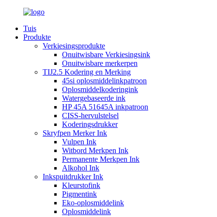
Tuis
Produkte
Verkiesingsprodukte
Onuitwisbare Verkiesingsink
Onuitwisbare merkerpen
TIJ2.5 Kodering en Merking
45si oplosmiddelinkpatroon
Oplosmiddelkoderingink
Watergebaseerde ink
HP 45A 51645A inkpatroon
CISS-hervulstelsel
Koderingsdrukker
Skryfpen Merker Ink
Vulpen Ink
Witbord Merkpen Ink
Permanente Merkpen Ink
Alkohol Ink
Inkspuitdrukker Ink
Kleurstofink
Pigmentink
Eko-oplosmiddelink
Oplosmiddelink