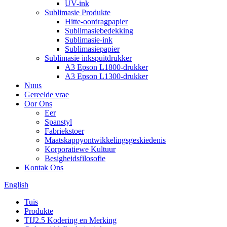
UV-ink
Sublimasie Produkte
Hitte-oordragpapier
Sublimasiebedekking
Sublimasie-ink
Sublimasiepapier
Sublimasie inkspuitdrukker
A3 Epson L1800-drukker
A3 Epson L1300-drukker
Nuus
Gereelde vrae
Oor Ons
Eer
Spanstyl
Fabriekstoer
Maatskappyontwikkelingsgeskiedenis
Korporatiewe Kultuur
Besigheidsfilosofie
Kontak Ons
English
Tuis
Produkte
TIJ2.5 Kodering en Merking