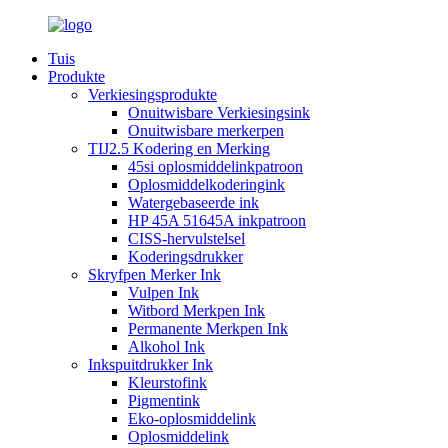
Tuis
Produkte
Verkiesingsprodukte
Onuitwisbare Verkiesingsink
Onuitwisbare merkerpen
TIJ2.5 Kodering en Merking
45si oplosmiddelinkpatroon
Oplosmiddelkoderingink
Watergebaseerde ink
HP 45A 51645A inkpatroon
CISS-hervulstelsel
Koderingsdrukker
Skryfpen Merker Ink
Vulpen Ink
Witbord Merkpen Ink
Permanente Merkpen Ink
Alkohol Ink
Inkspuitdrukker Ink
Kleurstofink
Pigmentink
Eko-oplosmiddelink
Oplosmiddelink