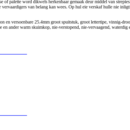
se of palette word dikwels herkenbaar gemaak deur middel van strepie
r vervaardigers van belang kan wees. Op hul eie verskaf hulle nie inli
en versoenbare 25.4mm groot spuitstuk, groot lettertipe, vinnig-droo
ne en ander warm skuimkop, nie-verstopend, nie-vervaagend, waterdig e