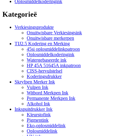
Oplosmiddelkoderingink
Kategorieë
Verkiesingsprodukte
Onuitwisbare Verkiesingsink
Onuitwisbare merkerpen
TIJ2.5 Kodering en Merking
45si oplosmiddelinkpatroon
Oplosmiddelkoderingink
Watergebaseerde ink
HP 45A 51645A inkpatroon
CISS-hervulstelsel
Koderingsdrukker
Skryfpen Merker Ink
Vulpen Ink
Witbord Merkpen Ink
Permanente Merkpen Ink
Alkohol Ink
Inkspuitdrukker Ink
Kleurstofink
Pigmentink
Eko-oplosmiddelink
Oplosmiddelink