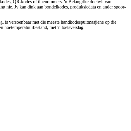
skodes, QR-kodes of tipenommers. 'n Belangrike doelwit van
gting nie. Jy kan dink aan bondelkodes, produksiedata en ander spoor-
g, is versoenbaar met die meeste handkodespuitmasjiene op die
n hoëtemperatuurbestand, met 'n toetsverslag.