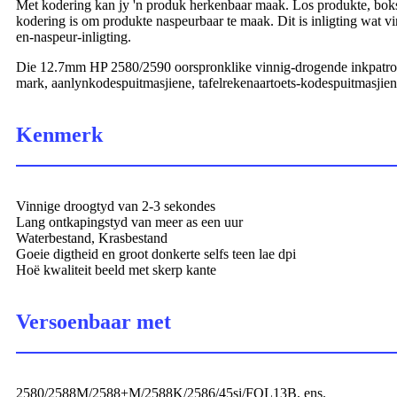
Met kodering kan jy 'n produk herkenbaar maak. Los produkte, bok
kodering is om produkte naspeurbaar te maak. Dit is inligting wat vi
en-naspeur-inligting.
Die 12.7mm HP 2580/2590 oorspronklike vinnig-drogende inkpatroon 
mark, aanlynkodespuitmasjiene, tafelrekenaartoets-kodespuitmasjie
Kenmerk
Vinnige droogtyd van 2-3 sekondes
Lang ontkapingstyd van meer as een uur
Waterbestand, Krasbestand
Goeie digtheid en groot donkerte selfs teen lae dpi
Hoë kwaliteit beeld met skerp kante
Versoenbaar met
2580/2588M/2588+M/2588K/2586/45si/FOL13B, ens.