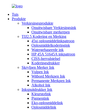
Tuis
Produkte
Verkiesingsprodukte
Onuitwisbare Verkiesingsink
Onuitwisbare merkerpen
TIJ2.5 Kodering en Merking
45si oplosmiddelinkpatroon
Oplosmiddelkoderingink
Watergebaseerde ink
HP 45A 51645A inkpatroon
CISS-hervulstelsel
Koderingsdrukker
Skryfpen Merker Ink
Vulpen Ink
Witbord Merkpen Ink
Permanente Merkpen Ink
Alkohol Ink
Inkspuitdrukker Ink
Kleurstofink
Pigmentink
Eko-oplosmiddelink
Oplosmiddelink