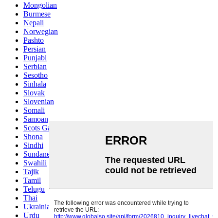
Mongolian
Burmese
Nepali
Norwegian
Pashto
Persian
Punjabi
Serbian
Sesotho
Sinhala
Slovak
Slovenian
Somali
Samoan
Scots Gaelic
Shona
Sindhi
Sundanese
Swahili
Tajik
Tamil
Telugu
Thai
Ukrainian
Urdu