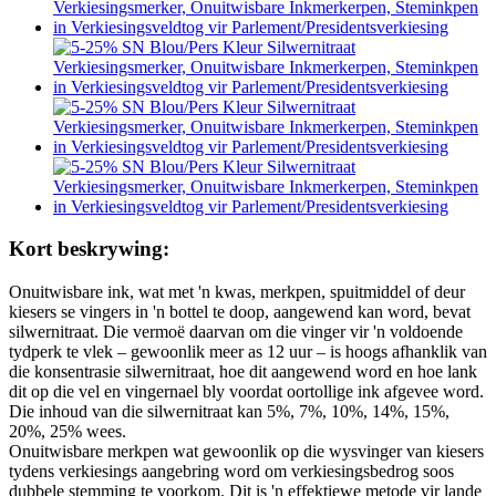
Kort beskrywing:
Onuitwisbare ink, wat met 'n kwas, merkpen, spuitmiddel of deur
kiesers se vingers in 'n bottel te doop, aangewend kan word, bevat
silwernitraat. Die vermoë daarvan om die vinger vir 'n voldoende
tydperk te vlek – gewoonlik meer as 12 uur – is hoogs afhanklik van
die konsentrasie silwernitraat, hoe dit aangewend word en hoe lank
dit op die vel en vingernael bly voordat oortollige ink afgevee word.
Die inhoud van die silwernitraat kan 5%, 7%, 10%, 14%, 15%,
20%, 25% wees.
Onuitwisbare merkpen wat gewoonlik op die wysvinger van kiesers
tydens verkiesings aangebring word om verkiesingsbedrog soos
dubbele stemming te voorkom. Dit is 'n effektiewe metode vir lande