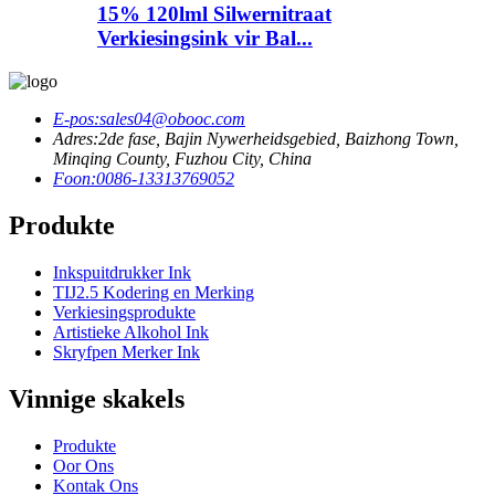
15% 120lml Silwernitraat
Verkiesingsink vir Bal...
E-pos:
sales04@obooc.com
Adres:
2de fase, Bajin Nywerheidsgebied, Baizhong Town,
Minqing County, Fuzhou City, China
Foon:
0086-13313769052
Produkte
Inkspuitdrukker Ink
TIJ2.5 Kodering en Merking
Verkiesingsprodukte
Artistieke Alkohol Ink
Skryfpen Merker Ink
Vinnige skakels
Produkte
Oor Ons
Kontak Ons