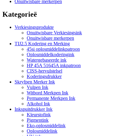
Onuitwisbare merkerpen
Kategorieë
Verkiesingsprodukte
Onuitwisbare Verkiesingsink
Onuitwisbare merkerpen
TIJ2.5 Kodering en Merking
45si oplosmiddelinkpatroon
Oplosmiddelkoderingink
Watergebaseerde ink
HP 45A 51645A inkpatroon
CISS-hervulstelsel
Koderingsdrukker
Skryfpen Merker Ink
Vulpen Ink
Witbord Merkpen Ink
Permanente Merkpen Ink
Alkohol Ink
Inkspuitdrukker Ink
Kleurstofink
Pigmentink
Eko-oplosmiddelink
Oplosmiddelink