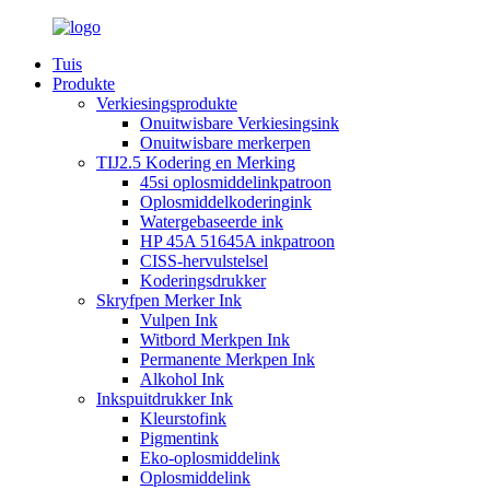
Tuis
Produkte
Verkiesingsprodukte
Onuitwisbare Verkiesingsink
Onuitwisbare merkerpen
TIJ2.5 Kodering en Merking
45si oplosmiddelinkpatroon
Oplosmiddelkoderingink
Watergebaseerde ink
HP 45A 51645A inkpatroon
CISS-hervulstelsel
Koderingsdrukker
Skryfpen Merker Ink
Vulpen Ink
Witbord Merkpen Ink
Permanente Merkpen Ink
Alkohol Ink
Inkspuitdrukker Ink
Kleurstofink
Pigmentink
Eko-oplosmiddelink
Oplosmiddelink