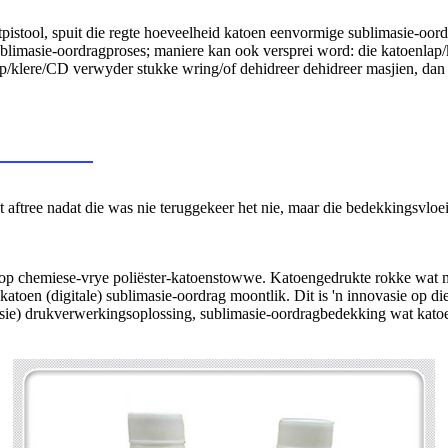
itpistool, spuit die regte hoeveelheid katoen eenvormige sublimasie-oo
ublimasie-oordragproses; maniere kan ook versprei word: die katoenlap/
lap/klere/CD verwyder stukke wring/of dehidreer dehidreer masjien, da
aftree nadat die was nie teruggekeer het nie, maar die bedekkingsvloei
g op chemiese-vrye poliëster-katoenstowwe. Katoengedrukte rokke wat met
toen (digitale) sublimasie-oordrag moontlik. Dit is 'n innovasie op d
asie) drukverwerkingsoplossing, sublimasie-oordragbedekking wat kato