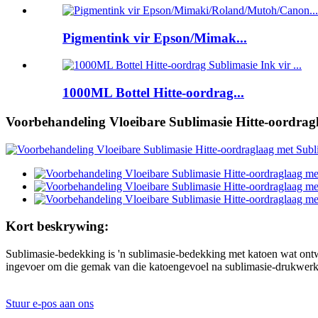
Pigmentink vir Epson/Mimak...
1000ML Bottel Hitte-oordrag...
Voorbehandeling Vloeibare Sublimasie Hitte-oordra
Kort beskrywing:
Sublimasie-bedekking is 'n sublimasie-bedekking met katoen wat ontw
ingevoer om die gemak van die katoengevoel na sublimasie-drukwerk te
Stuur e-pos aan ons