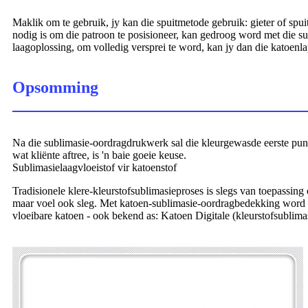
Maklik om te gebruik, jy kan die spuitmetode gebruik: gieter of spu
nodig is om die patroon te posisioneer, kan gedroog word met die s
laagoplossing, om volledig versprei te word, kan jy dan die katoen
Opsomming
Na die sublimasie-oordragdrukwerk sal die kleurgewasde eerste punt 
wat kliënte aftree, is 'n baie goeie keuse.
Sublimasielaagvloeistof vir katoenstof
Tradisionele klere-kleurstofsublimasieproses is slegs van toepassin
maar voel ook sleg. Met katoen-sublimasie-oordragbedekking word ka
vloeibare katoen - ook bekend as: Katoen Digitale (kleurstofsublim