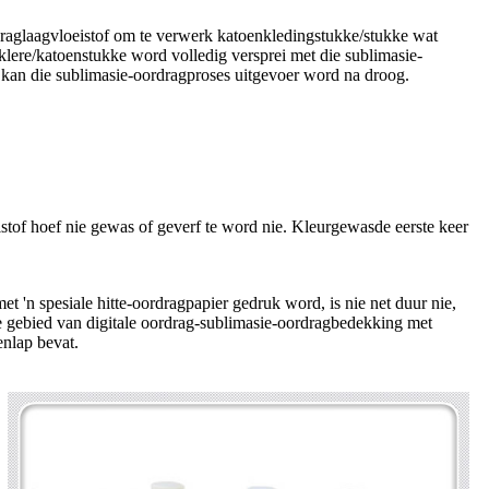
rdraglaagvloeistof om te verwerk katoenkledingstukke/stukke wat
klere/katoenstukke word volledig versprei met die sublimasie-
n kan die sublimasie-oordragproses uitgevoer word na droog.
stof hoef nie gewas of geverf te word nie. Kleurgewasde eerste keer
 'n spesiale hitte-oordragpapier gedruk word, is nie net duur nie,
ie gebied van digitale oordrag-sublimasie-oordragbedekking met
enlap bevat.