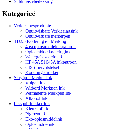
Sublimasiebedekking
Kategorieë
Verkiesingsprodukte
Onuitwisbare Verkiesingsink
Onuitwisbare merkerpen
TIJ2.5 Kodering en Merking
45si oplosmiddelinkpatroon
Oplosmiddelkoderingink
Watergebaseerde ink
HP 45A 51645A inkpatroon
CISS-hervulstelsel
Koderingsdrukker
Skryfpen Merker Ink
Vulpen Ink
Witbord Merkpen Ink
Permanente Merkpen Ink
Alkohol Ink
Inkspuitdrukker Ink
Kleurstofink
Pigmentink
Eko-oplosmiddelink
Oplosmiddelink