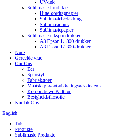
UV-ink
Sublimasie Produkte
Hitte-oordragpapier
Sublimasiebedekking
Sublimasie-ink
Sublimasiepapier
Sublimasie inkspuitdrukker
A3 Epson L1800-drukker
A3 Epson L1300-drukker
Nuus
Gereelde vrae
Oor Ons
Eer
Spanstyl
Fabriekstoer
Maatskappyontwikkelingsgeskiedenis
Korporatiewe Kultuur
Besigheidsfilosofie
Kontak Ons
English
Tuis
Produkte
Sublimasie Produkte